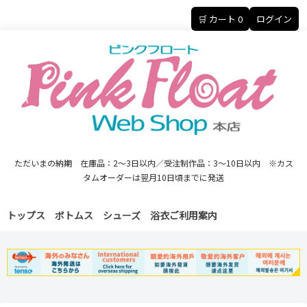
🛒 カート
0
ログイン
ただいまの納期 在庫品：2～3日以内／受注制作品：3～10日以内 ※カス
タムオーダーは翌月10日頃までに発送
トップス
ボトムス
シューズ
浴衣
ご利用案内