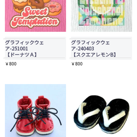
か
は
オ
ら
複
プ
選
数
シ
択
の
ョ
で
バ
グラフィックウェ
グラフィックウェ
ン
き
リ
ア-251001
ア-240403
は
ま
エ
【ドーナツＡ】
【スクエアレモンB】
商
す
ー
￥
800
￥
800
品
シ
ペ
ョ
ー
ン
ジ
が
か
あ
ら
り
選
ま
択
す。
で