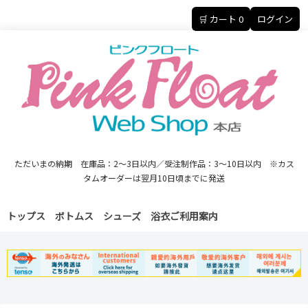
🛒 カート
0
ログイン
ただいまの納期 在庫品：2～3日以内／受注制作品：3～10日以内 ※カス
タムオーダーは翌月10日頃までに発送
トップス
ボトムス
シューズ
浴衣
ご利用案内