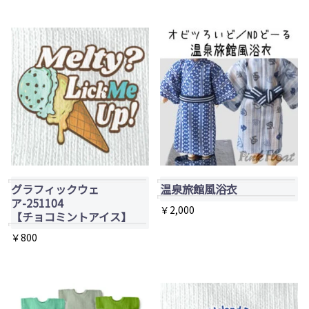
こ
商
ョ
ョ
の
品
ン
ン
商
ペ
が
が
品
ー
あ
あ
に
ジ
り
り
は
か
ま
ま
複
ら
す。
す。
数
選
オ
オ
の
択
プ
プ
バ
で
グラフィックウェ
温泉旅館風浴衣
シ
シ
リ
ア-251104
き
￥
2,000
ョ
ョ
エ
【チョコミントアイス】
ま
ン
ン
こ
ー
￥
800
す
は
は
の
シ
商
商
商
ョ
品
品
品
ン
ペ
ペ
に