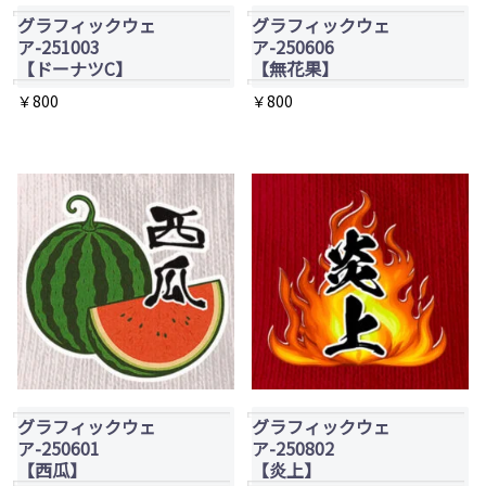
プ
プ
で
グラフィックウェ
グラフィックウェ
シ
シ
ア-251003
ア-250606
き
ョ
ョ
【ドーナツC】
【無花果】
ま
ン
ン
￥
800
￥
800
す
は
は
商
商
品
品
ペ
ペ
ー
ー
ジ
ジ
か
か
ら
ら
選
選
択
択
で
で
グラフィックウェ
グラフィックウェ
ア-250601
ア-250802
き
き
【西瓜】
【炎上】