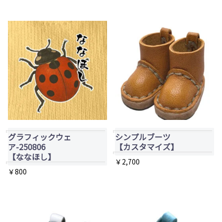
シ
商
品
ョ
品
ペ
ン
ペ
ー
が
ー
ジ
あ
ジ
か
り
か
ら
ま
ら
選
す。
選
択
オ
択
で
プ
で
き
グラフィックウェ
シンプルブーツ
シ
き
ま
ア-250806
【カスタマイズ】
ョ
ま
【ななほし】
す
￥
2,700
ン
す
￥
800
こ
は
の
商
商
品
品