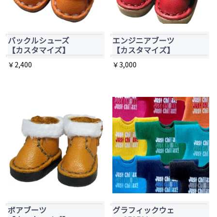
の
プ
バ
シ
リ
ョ
バックルシューズ
エンジニアブーツ
エ
【カスタマイズ】
【カスタマイズ】
ン
ー
は
￥
2,400
￥
3,000
シ
商
こ
こ
ョ
品
の
の
ン
ペ
商
商
が
ー
品
品
あ
ジ
に
に
り
か
は
は
ま
ら
複
複
す。
選
数
数
オ
択
の
の
プ
で
バ
バ
ボアブーツ
グラフィックウェ
シ
き
リ
リ