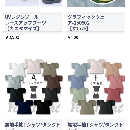
バ
リ
UVレジンソール
グラフィックウェ
エ
レースアップブーツ
ア-250602
【カスタマイズ】
【すいか】
ー
￥
3,500
￥
800
シ
こ
ョ
の
ン
商
が
品
あ
に
り
は
ま
複
す。
数
オ
の
プ
バ
シ
無地半袖Tシャツ/タンクト
無地半袖Tシャツ/タンクト
リ
ョ