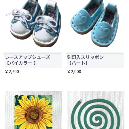
ペ
に
ー
は
ジ
複
か
数
ら
の
選
バ
択
リ
で
レースアップシューズ
刻印入スリッポン
エ
【バイカラー 】
【ハート】
き
ー
￥
2,700
￥
2,000
ま
シ
こ
こ
す
ョ
の
の
ン
商
商
が
品
品
あ
に
に
り
は
は
ま