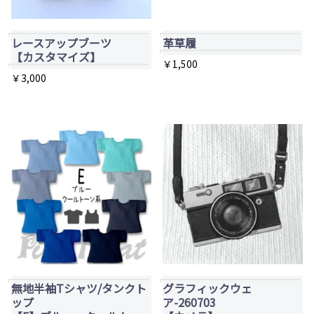
オ
き
プ
ま
レースアップブーツ
革草履
シ
【カスタマイズ】
す
￥
1,500
ョ
￥
3,000
ン
こ
こ
は
の
の
商
商
商
品
品
品
ペ
に
に
ー
は
は
ジ
複
複
か
数
数
ら
の
の
選
バ
バ
択
リ
無地半袖Tシャツ/タンクト
グラフィックウェ
リ
で
エ
ップ
ア-260703