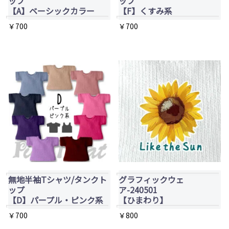
ップ
ップ
エ
【A】ベーシックカラー
【F】くすみ系
ン
ー
は
￥
700
￥
700
シ
商
こ
こ
ョ
品
の
の
ン
ペ
商
商
が
ー
品
品
あ
ジ
に
に
り
か
は
は
ま
ら
複
複
す。
選
数
数
オ
択
の
の
プ
で
バ
バ
無地半袖Tシャツ/タンクト
グラフィックウェ
シ
き
リ
リ
ップ
ア-240501
ョ
ま
エ
エ
【D】パープル・ピンク系
【ひまわり】
ン
す
ー
ー
￥
700
￥
800
は
シ
シ