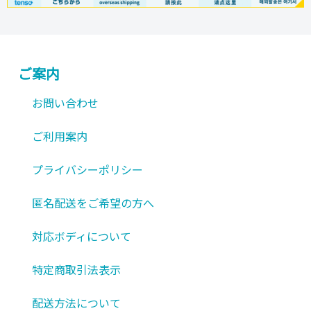
ョ
シ
商
商
ン
ョ
品
品
が
ン
ペ
ペ
あ
ご案内
が
ー
ー
り
あ
ジ
ジ
お問い合わせ
ま
り
か
か
す。
ま
ら
ら
ご利用案内
オ
す。
選
選
プ
プライバシーポリシー
オ
択
択
シ
プ
で
で
ョ
匿名配送をご希望の方へ
シ
き
き
ン
ョ
ま
ま
対応ボディについて
は
ン
す
す
商
は
特定商取引法表示
品
商
ペ
配送方法について
品