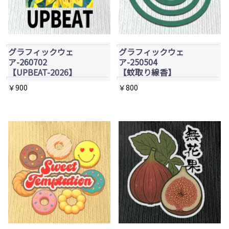
複
複
す。
数
数
オ
の
の
プ
バ
バ
グラフィックウェ
グラフィックウェ
シ
リ
リ
ア-260702
ア-250504
ョ
エ
エ
【UPBEAT-2026】
【蚊取り線香】
ン
ー
ー
￥
900
￥
800
は
シ
シ
商
ョ
ョ
品
ン
ン
ペ
が
が
ー
あ
あ
ジ
り
り
か
ま
ま
ら
す。
す。
選
オ
オ
択