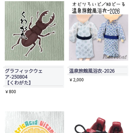
グラフィックウェ
温泉旅館風浴衣-2026
ア-250804
￥
2,000
【くわがた】
こ
￥
800
の
商
品
に
は