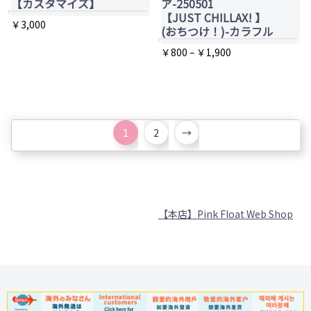
【カスタマイズ】
ア-250501
ョ
ま
エ
エ
【JUST CHILLAX! 】
￥
3,000
(おちつけ！)-カラフル
ン
す
ー
ー
こ
は
価
￥
800
–
￥
1,900
シ
シ
の
格
商
こ
ョ
ョ
商
帯:
品
の
ン
ン
￥800
品
ペ
商
が
が
–
に
ー
品
あ
あ
1
2
→
￥1,900
は
ジ
に
り
り
複
か
は
ま
ま
数
ら
複
す。
す。
の
選
数
オ
オ
【本店】Pink Float Web Shop
バ
択
の
プ
プ
リ
で
バ
シ
シ
エ
き
リ
ョ
ョ
ー
ま
エ
ン
ン
シ
す
ー
は
は