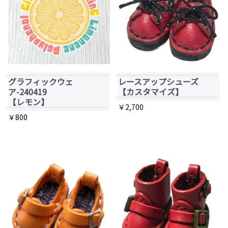
複
数
の
バ
リ
エ
グラフィックウェ
レースアップシューズ
ア-240419
【カスタマイズ】
ー
【レモン】
￥
2,700
シ
￥
800
こ
ョ
の
ン
商
が
品
あ
に
り
は
ま
複
す。
数
オ