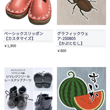
ベーシックスリッポン
グラフィックウェ
【カスタマイズ】
ア-250805
【かぶとむし】
￥
1,900
￥
800
こ
の
商
品
に
は
複
数
の