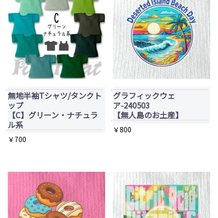
が
ー
ー
は
あ
ジ
ジ
複
り
か
か
数
ま
ら
ら
の
す。
選
選
バ
オ
択
択
リ
プ
で
で
エ
無地半袖Tシャツ/タンクト
グラフィックウェ
シ
ップ
ア-240503
き
き
ー
ョ
【C】グリーン・ナチュラ
【無人島のお土産】
ま
ま
シ
ル系
ン
￥
800
す
す
ョ
は
￥
700
ン
商
こ
が
品
の
あ
ペ
商
り
ー
品
ま
ジ
に
す。