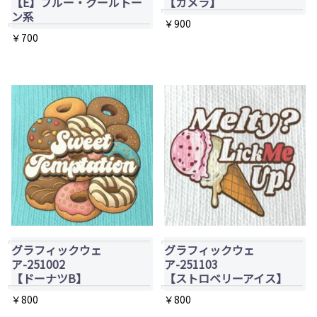
エ
【E】ブルー・クールトー
【カメラ】
き
ー
ン系
ー
￥
900
ま
シ
￥
700
シ
す
ョ
こ
ョ
ン
の
ン
が
商
が
あ
品
あ
り
に
り
ま
は
ま
す。
複
す。
オ
数
オ
プ
の
プ
シ
バ
シ
ョ
グラフィックウェ
グラフィックウェ
リ
ョ
ア-251002
ア-251103
ン
エ
【ドーナツB】
【ストロベリーアイス】
ン
は
ー
は
￥
800
￥
800
商