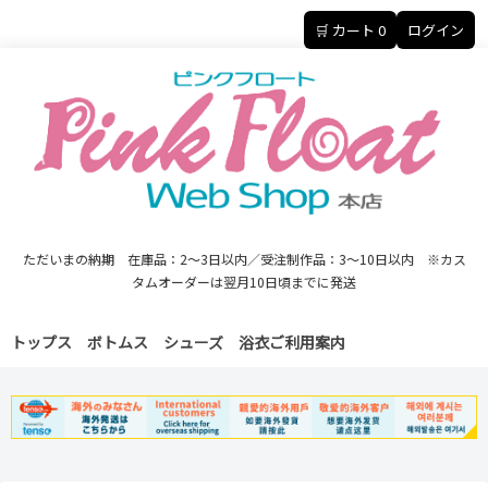
🛒 カート
0
ログイン
ただいまの納期 在庫品：2～3日以内／受注制作品：3～10日以内 ※カス
タムオーダーは翌月10日頃までに発送
トップス
ボトムス
シューズ
浴衣
ご利用案内