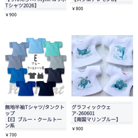
ー
Tシャツ2026】
ー
は
は
￥
800
シ
￥
900
シ
商
商
ョ
ョ
品
品
ン
ン
ペ
ペ
が
が
ー
ー
あ
あ
ジ
ジ
り
り
か
か
ま
ま
ら
ら
す。
す。
選
選
オ
オ
択
択
プ
プ
で
で
シ
シ
き
き
ョ
無地半袖Tシャツ/タンクト
グラフィックウェ
ョ
ま
ま
ップ
ア-260601
ン
【E】ブルー・クールトー
【南国マリンブルー】
ン
す
す
は
ン系
は
￥
900
商
￥
700
商