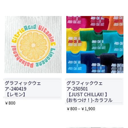
品
こ
品
ペ
の
ペ
ー
商
ー
ジ
品
ジ
か
に
か
ら
は
ら
選
複
選
択
数
択
で
の
で
き
バ
き
ま
グラフィックウェ
グラフィックウェ
リ
ま
ア-240419
ア-250501
す
エ
【レモン】
【JUST CHILLAX! 】
す
(おちつけ！)-カラフル
ー
￥
800
価
￥
800
–
￥
1,900
シ
格
こ
ョ
帯:
の
ン