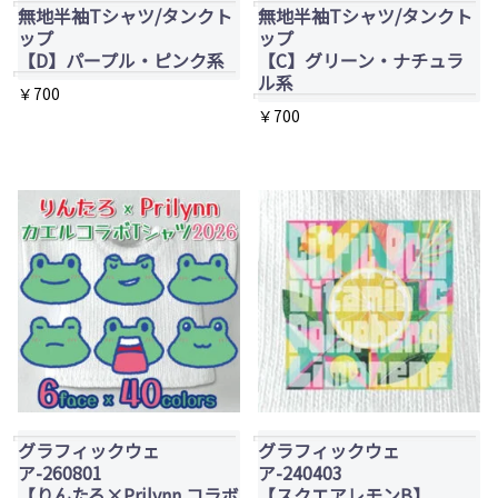
無地半袖Tシャツ/タンクト
無地半袖Tシャツ/タンクト
リ
リ
ップ
ップ
エ
エ
【D】パープル・ピンク系
【C】グリーン・ナチュラ
ル系
ー
ー
￥
700
￥
700
シ
シ
こ
こ
ョ
ョ
の
の
ン
ン
商
商
が
が
品
品
あ
あ
に
に
り
り
は
は
ま
ま
複
複
す。
す。
数
数
オ
オ
の
の
プ
プ
バ
バ
シ
シ
リ
グラフィックウェ
グラフィックウェ
リ
ョ
ョ
エ
ア-260801
ア-240403
エ
【りんたろ×Prilynn コラボ
【スクエアレモンB】
ン
ン