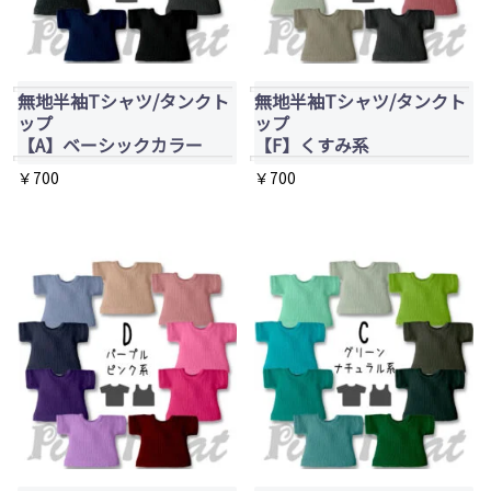
無地半袖Tシャツ/タンクト
無地半袖Tシャツ/タンクト
ップ
ップ
【A】ベーシックカラー
【F】くすみ系
￥
700
￥
700
こ
こ
の
の
商
商
品
品
に
に
は
は
複
複
数
数
の
の
バ
バ