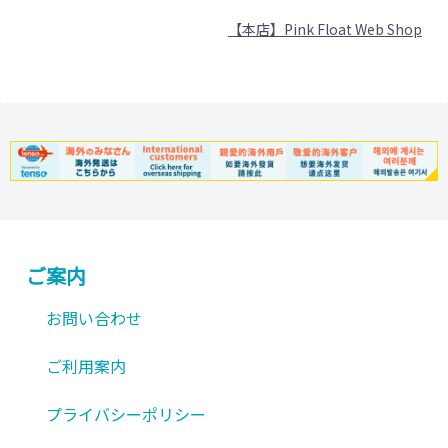
に
り
か
は
【本店】Pink Float Web Shop
は
ま
ら
複
複
す。
選
数
数
オ
択
の
の
プ
で
バ
バ
シ
き
リ
リ
ョ
ま
エ
エ
ン
す
ー
ー
は
シ
シ
商
ご案内
ョ
ョ
品
ン
お問い合わせ
ン
ペ
が
が
ー
あ
ご利用案内
あ
ジ
り
り
か
プライバシーポリシー
ま
ま
ら
す。