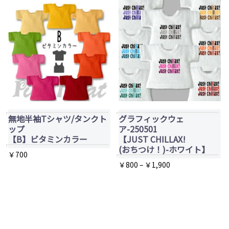
￥800
商
が
–
品
あ
￥1,900
に
り
は
ま
複
す。
数
オ
の
プ
バ
シ
無地半袖Tシャツ/タンクト
グラフィックウェ
リ
ョ
ップ
ア-250501
エ
【B】ビタミンカラー
【JUST CHILLAX!
ン
(おちつけ！)-ホワイト】
ー
は
￥
700
価
￥
800
–
￥
1,900
シ
商
こ
格
こ
ョ
品
の
帯:
の
ン
ペ
商
￥800
商
が
ー
品
–
品
あ
ジ
￥1,900
に