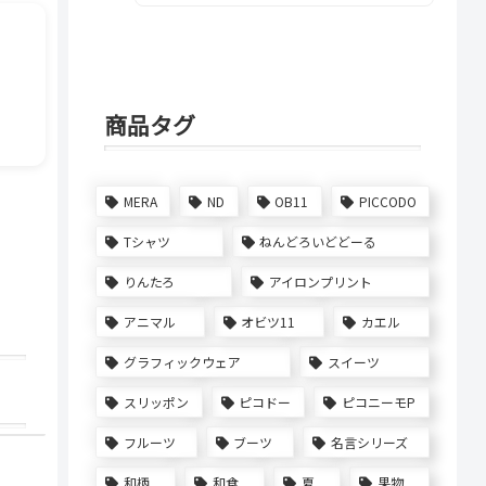
商品タグ
MERA
ND
OB11
PICCODO
Tシャツ
ねんどろいどどーる
りんたろ
アイロンプリント
アニマル
オビツ11
カエル
グラフィックウェア
スイーツ
スリッポン
ピコドー
ピコニーモP
フルーツ
ブーツ
名言シリーズ
和柄
和食
夏
果物