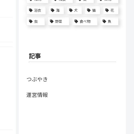
浴衣
海
犬
猫
花
虫
野菜
食べ物
魚
記事
つぶやき
運営情報