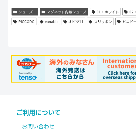
は
複
シューズ
マグネット内蔵シューズ
01・ホワイト
0
数
PICCODO
variable
オビツ11
スリッポン
ピコド
の
バ
リ
エ
ー
シ
ョ
ン
が
ご利用について
あ
お問い合わせ
り