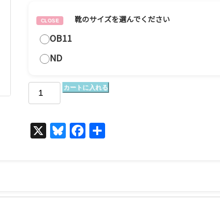
靴のサイズを選んでください
OB11
ND
カートに入れる
X
Bl
F
共
u
a
有
e
c
s
e
k
b
y
o