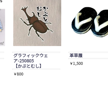
グラフィックウェ
革草履
ア-250805
￥
1,500
【かぶとむし】
こ
￥
800
の
商
品
に