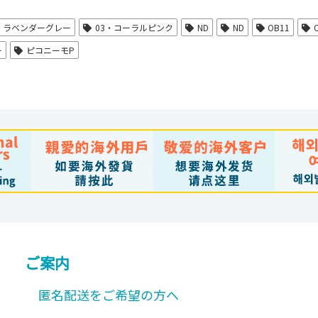
は
複
2・ラベンダーグレー
03・コーラルピンク
ND
ND
OB11
数
ー
ピコニーモP
の
バ
リ
エ
ー
シ
ョ
ン
が
ご案内
あ
匿名配送をご希望の方へ
り