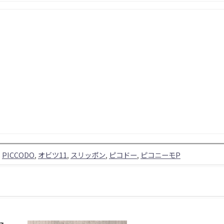
,
PICCODO
,
オビツ11
,
スリッポン
,
ピコドー
,
ピコニーモP