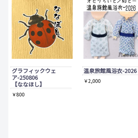
グラフィックウェ
温泉旅館風浴衣-2026
ア-250806
￥
2,000
【ななほし】
こ
￥
800
の
商
品
に