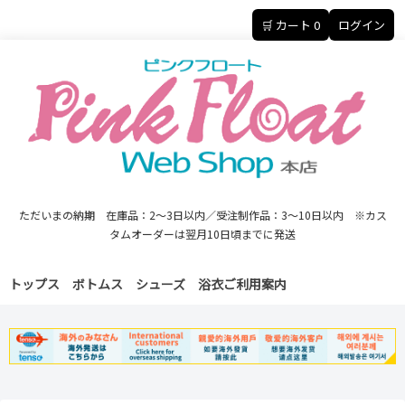
🛒 カート
0
ログイン
ただいまの納期 在庫品：2～3日以内／受注制作品：3～10日以内 ※カス
タムオーダーは翌月10日頃までに発送
トップス
ボトムス
シューズ
浴衣
ご利用案内