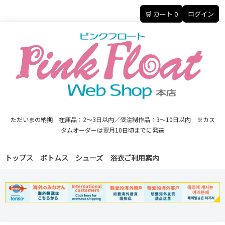
🛒 カート
0
ログイン
ただいまの納期 在庫品：2～3日以内／受注制作品：3～10日以内 ※カス
タムオーダーは翌月10日頃までに発送
トップス
ボトムス
シューズ
浴衣
ご利用案内