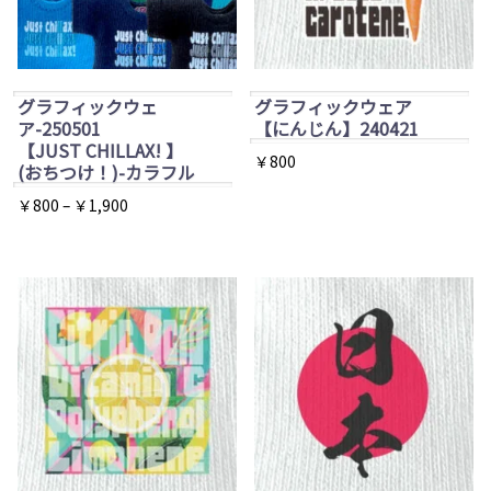
グラフィックウェ
グラフィックウェア
ア-250501
【にんじん】240421
【JUST CHILLAX! 】
￥
800
(おちつけ！)-カラフル
価
￥
800
–
￥
1,900
格
こ
帯:
の
￥800
商
–
品
￥1,900
に
は
複
数
の