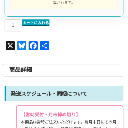
算されます。
カートに入れる
X
Bl
F
共
u
a
有
e
c
商品詳細
s
e
k
b
y
o
発送スケジュール・同梱について
o
k
【常時受付・月末締め切り】
本商品は常時ご注文いただけます。毎月末日にその月