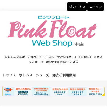
🛒 カート
0
ログイン
ただいまの納期 在庫品：2～3日以内／受注制作品：3～10日以内 ※カス
タムオーダーは翌月10日頃までに発送
トップス
ボトムス
シューズ
浴衣
ご利用案内