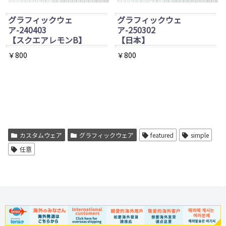
バ
グラフィックウェ
グラフィックウェ
リ
ア-240403
ア-250302
エ
【スクエアレモンB】
【日本】
ー
￥
800
￥
800
シ
ョ
ン
が
あ
カスタムウェア
グラフィックウェア
featured
simple
り
任意
ま
す。
オ
プ
シ
ョ