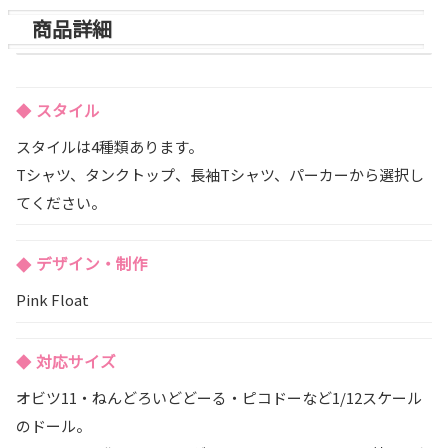
e
c
商品詳細
s
e
k
b
y
o
スタイル
o
スタイルは4種類あります。
k
Tシャツ、タンクトップ、長袖Tシャツ、パーカーから選択し
てください。
デザイン・制作
Pink Float
対応サイズ
オビツ11・ねんどろいどどーる・ピコドーなど1/12スケール
のドール。