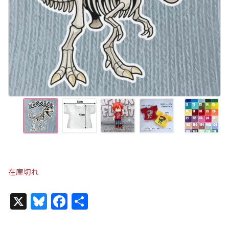
在庫切れ
X
Bl
F
共
u
a
有