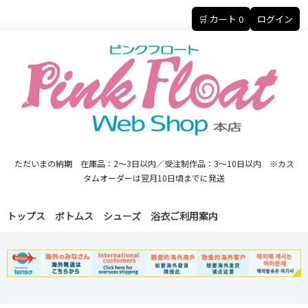
🛒 カート
0
ログイン
ただいまの納期 在庫品：2～3日以内／受注制作品：3～10日以内 ※カス
タムオーダーは翌月10日頃までに発送
トップス
ボトムス
シューズ
浴衣
ご利用案内