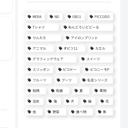
MERA
ND
OB11
PICCODO
Tシャツ
ねんどろいどどーる
りんたろ
アイロンプリント
アニマル
オビツ11
カエル
グラフィックウェア
スイーツ
スリッポン
ピコドー
ピコニーモP
フルーツ
ブーツ
名言シリーズ
和柄
和食
夏
果物
浴衣
海
犬
猫
花
虫
野菜
食べ物
魚