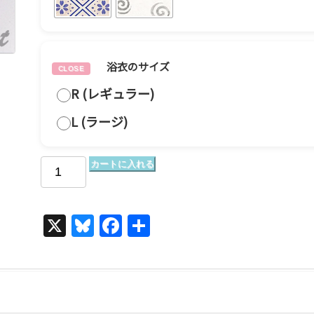
浴衣のサイズ
R (レギュラー)
L (ラージ)
カートに入れる
X
Bl
F
共
u
a
有
e
c
s
e