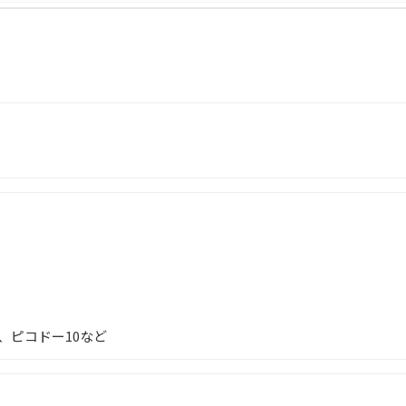
k
b
y
o
o
k
、ピコドー10など