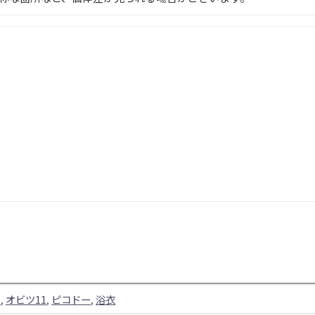
る
,
オビツ11
,
ピコドー
,
浴衣