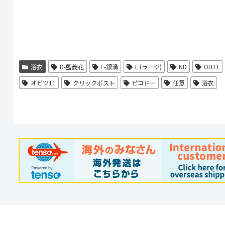
の
商
商
品
品
に
に
は
浴衣
D-藍菱花
E-銀渦
L (ラージ)
ND
OB11
は
複
オビツ11
クリックポスト
ピコドー
任意
浴衣
複
数
数
の
の
バ
バ
リ
リ
エ
エ
ー
ー
シ
シ
ョ
ョ
ン