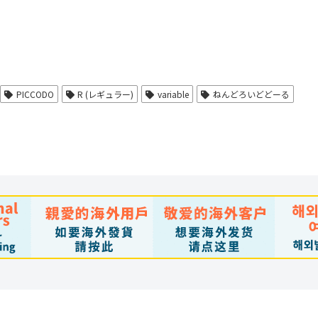
の
の
商
商
品
品
に
に
PICCODO
R (レギュラー)
variable
ねんどろいどどーる
は
は
複
複
数
数
の
の
バ
バ
リ
リ
エ
エ
ー
ー
シ
シ
ョ
ョ