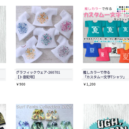
グラフィックウェア-260701
推しカラーで作る
【ト音記号】
「カスタム一文字Tシャツ」
￥
900
￥
1,200