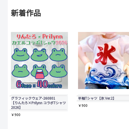
新着作品
グラフィックウェア-260801
半袖Tシャツ【氷 Ver.2】
【りんたろ×Prilynn コラボTシャツ
￥
900
2026】
￥
900