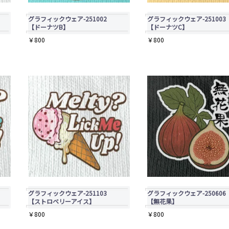
の
バ
グラフィックウェア-251002
グラフィックウェア-251003
【ドーナツB】
【ドーナツC】
リ
￥
800
￥
800
エ
ー
シ
ョ
ン
が
あ
り
ま
グラフィックウェア-251103
グラフィックウェア-250606
す。
【ストロベリーアイス】
【無花果】
￥
800
￥
800
オ