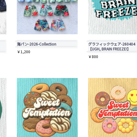
海パン-2026-Collection
グラフィックウェア-260404
【UGH, BRAIN FREEZE!】
￥
1,200
￥
800
こ
の
商
品
に
は
複
数