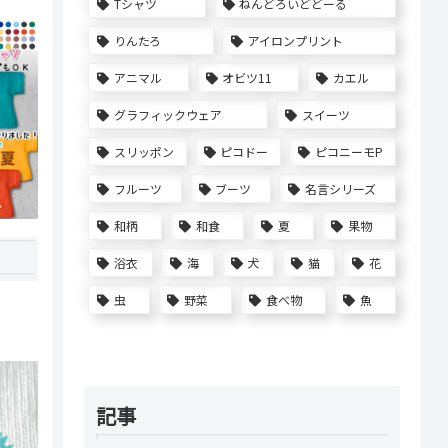
Tシャツ
ねんどろいどどーる
りんたろ
アイロンプリント
アニマル
オビツ11
カエル
グラフィックウェア
スイーツ
スリッポン
ピコドー
ピコニーモP
フルーツ
ブーツ
名言シリーズ
和柄
和食
夏
果物
浴衣
海
犬
猫
花
虫
野菜
食べ物
魚
記事