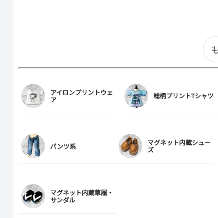
プ
プ
シ
シ
ョ
ョ
ン
ン
は
は
商
商
アイロンプリントウェ
総柄プリントTシャツ
ア
品
品
ペ
ペ
ー
ー
マグネット内蔵シュー
パンツ系
ズ
ジ
ジ
か
か
ら
ら
マグネット内蔵草履・
選
選
サンダル
択
択