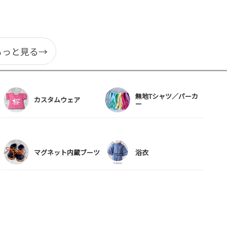
プ
シ
ョ
もっと見る→
ン
は
商
無地Tシャツ／パーカ
品
カスタムウェア
ー
ペ
ー
ジ
マグネット内蔵ブーツ
浴衣
か
ら
選
択