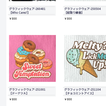
の
の
グラフィックウェア-260401
グラフィックウェア-250504
バ
バ
【Who Cares?】
【蚊取り線香】
￥
800
￥
800
リ
リ
エ
エ
ー
ー
シ
シ
ョ
ョ
ン
ン
が
が
あ
あ
り
り
ま
ま
グラフィックウェア-251001
グラフィックウェア-251104
【ドーナツＡ】
【チョコミントアイス】
す。
す。
￥
800
￥
800
オ
オ