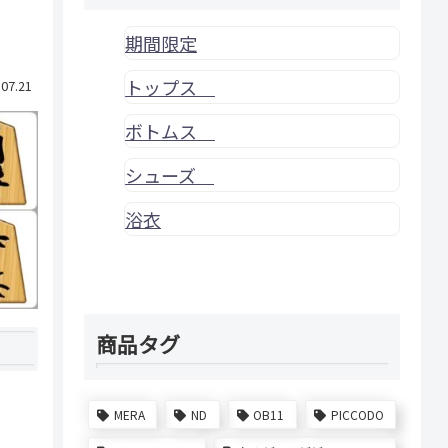
期間限定
トップス
.07.21
ボトムス
シューズ
浴衣
商品タグ
MERA
ND
OB11
PICCODO