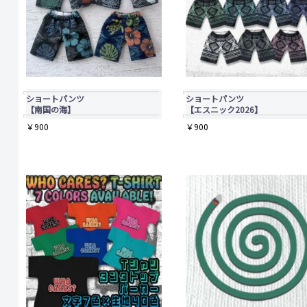
ショートパンツ
ショートパンツ
【南国の海】
【エスニック2026】
￥
900
￥
900
こ
こ
の
の
商
商
品
品
に
に
は
は
複
複
数
数