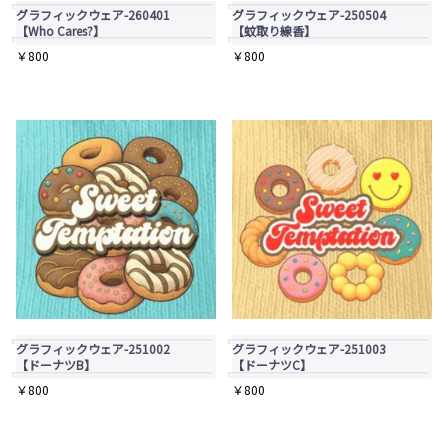
オ
オ
リ
グラフィックウェア-260401
グラフィックウェア-250504
プ
プ
【Who Cares?】
【蚊取り線香】
エ
￥
800
￥
800
シ
シ
ー
ョ
ョ
シ
ン
ン
ョ
は
は
ン
商
商
が
品
品
あ
ペ
ペ
り
ー
ー
ま
ジ
ジ
す。
か
か
オ
ら
ら
プ
グラフィックウェア-251002
グラフィックウェア-251003
選
選
【ドーナツB】
【ドーナツC】
シ
￥
800
￥
800
択
択
ョ
で
で
ン