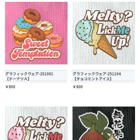
き
き
は
ま
ま
商
す
す
品
ペ
ー
ジ
か
ら
選
グラフィックウェア-251001
グラフィックウェア-251104
【ドーナツＡ】
【チョコミントアイス】
択
￥
800
￥
800
で
き
ま
す