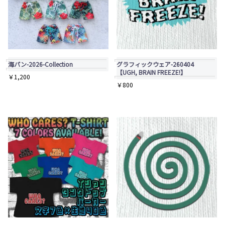
は
は
複
複
数
数
の
の
バ
バ
海パン-2026-Collection
グラフィックウェア-260404
リ
リ
【UGH, BRAIN FREEZE!】
￥
1,200
エ
エ
￥
800
こ
ー
ー
の
シ
シ
商
ョ
ョ
品
ン
ン
に
が
が
は
あ
あ
複
り
り
数
ま
ま
の
す。
す。
バ