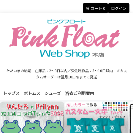
🛒 カート
0
ログイン
ただいまの納期 在庫品：2～3日以内／受注制作品：3～10日以内 ※カス
タムオーダーは翌月10日頃までに発送
トップス
ボトムス
シューズ
浴衣
ご利用案内