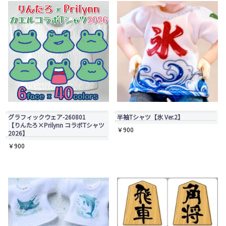
グラフィックウェア-260801
半袖Tシャツ【氷 Ver.2】
【りんたろ×Prilynn コラボTシャツ
￥
900
2026】
￥
900