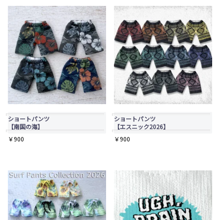
ショートパンツ
ショートパンツ
【南国の海】
【エスニック2026】
￥
900
￥
900
こ
こ
の
の
商
商
品
品
に
に