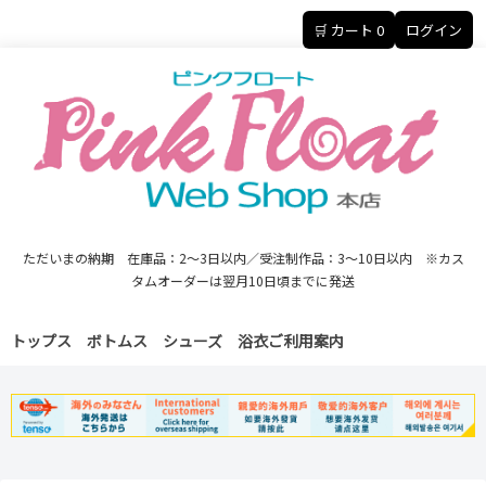
🛒 カート
0
ログイン
ただいまの納期 在庫品：2～3日以内／受注制作品：3～10日以内 ※カス
タムオーダーは翌月10日頃までに発送
トップス
ボトムス
シューズ
浴衣
ご利用案内