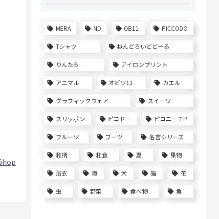
MERA
ND
OB11
PICCODO
Tシャツ
ねんどろいどどーる
りんたろ
アイロンプリント
アニマル
オビツ11
カエル
グラフィックウェア
スイーツ
スリッポン
ピコドー
ピコニーモP
フルーツ
ブーツ
名言シリーズ
和柄
和食
夏
果物
Shop
浴衣
海
犬
猫
花
虫
野菜
食べ物
魚