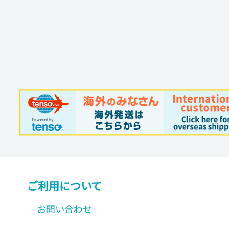
プ
シ
ョ
ン
は
商
品
ペ
ー
ジ
か
ら
ご利用について
選
お問い合わせ
択