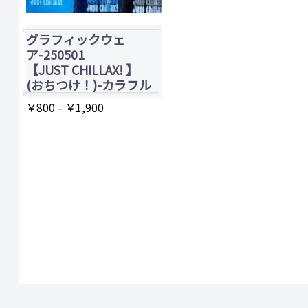
グラフィックウェ
ア-250501
【JUST CHILLAX! 】
(おちつけ！)-カラフル
価
￥
800
–
￥
1,900
格
こ
帯:
の
￥800
商
–
品
￥1,900
に
は
複
数