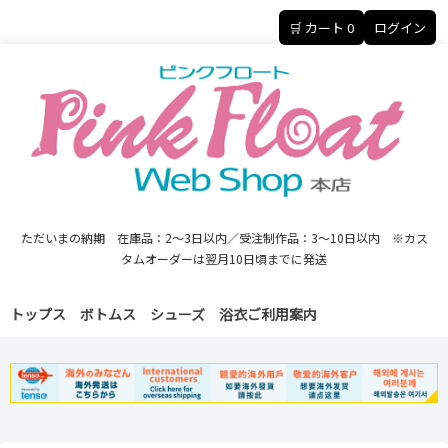
🛒 カート
0
ログイン
ただいまの納期 在庫品：2～3日以内／受注制作品：3～10日以内 ※カス
タムオーダーは翌月10日頃までに発送
トップス
ボトムス
シューズ
浴衣
ご利用案内