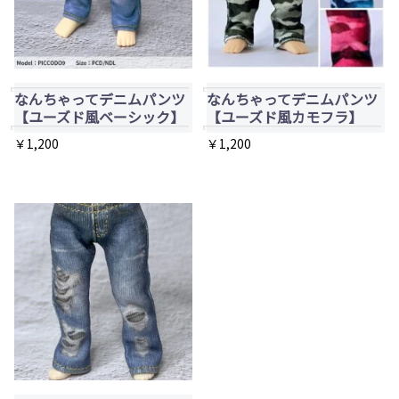
なんちゃってデニムパンツ
なんちゃってデニムパンツ
【ユーズド風ベーシック】
【ユーズド風カモフラ】
￥
1,200
￥
1,200
こ
こ
の
の
商
商
品
品
に
に
は
は
複
複
数
数
の
の
バ
バ