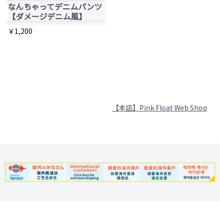
なんちゃってデニムパンツ
リ
リ
【ダメージデニム風】
エ
エ
￥
1,200
ー
ー
こ
シ
シ
の
ョ
ョ
商
ン
ン
品
が
が
に
あ
あ
【本店】Pink Float Web Shop
は
り
り
複
ま
ま
数
す。
す。
の
オ
オ
バ
プ
プ
リ
シ
シ
エ
ョ
ョ
ー
ン
ン