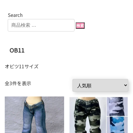
Search
検索
OB11
オビツ11サイズ
人
全3件を表示
気
順