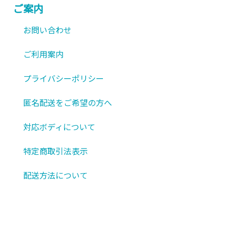
シ
ご案内
は
は
ョ
商
商
お問い合わせ
ン
品
品
が
ご利用案内
ペ
ペ
あ
ー
ー
り
プライバシーポリシー
ジ
ジ
ま
か
か
匿名配送をご希望の方へ
す。
ら
ら
オ
選
選
対応ボディについて
プ
択
択
シ
特定商取引法表示
で
で
ョ
き
き
配送方法について
ン
ま
ま
は
す
す
商
品