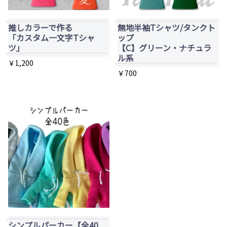
推しカラーで作る
無地半袖Tシャツ/タンクト
「カスタム一文字Tシャ
ップ
ツ」
【C】グリーン・ナチュラ
ル系
￥
1,200
￥
700
こ
の
商
品
に
は
複
数
の
バ
シンプルパーカー【全40