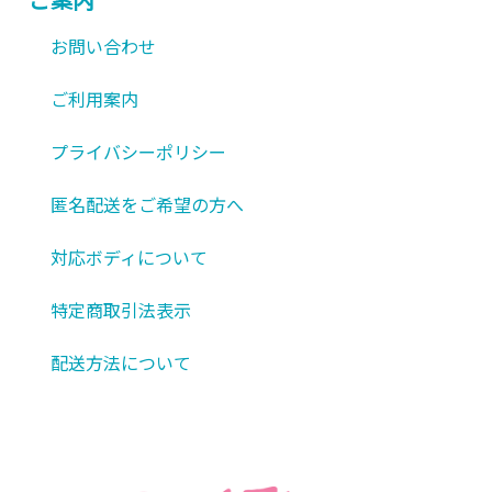
は
ョ
商
お問い合わせ
ン
品
が
ご利用案内
ペ
あ
ー
り
プライバシーポリシー
ジ
ま
か
匿名配送をご希望の方へ
す。
ら
オ
選
対応ボディについて
プ
択
シ
特定商取引法表示
で
ョ
き
配送方法について
ン
ま
は
す
商
品
ペ