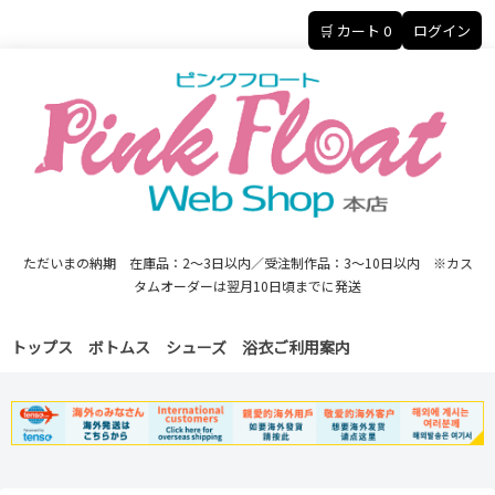
🛒 カート
0
ログイン
ただいまの納期 在庫品：2～3日以内／受注制作品：3～10日以内 ※カス
タムオーダーは翌月10日頃までに発送
トップス
ボトムス
シューズ
浴衣
ご利用案内