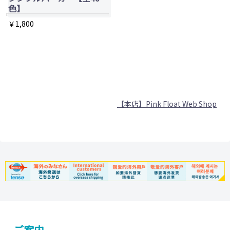
リ
色】
エ
￥
1,800
ー
こ
シ
の
ョ
商
ン
品
が
に
あ
【本店】Pink Float Web Shop
は
り
複
ま
数
す。
の
オ
バ
プ
リ
シ
エ
ョ
ー
ン
シ
ご案内