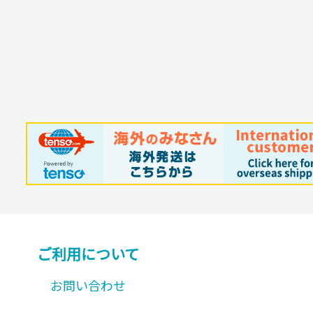
プ
シ
ョ
ン
は
商
品
ペ
ー
ジ
か
ら
ご利用について
選
お問い合わせ
択