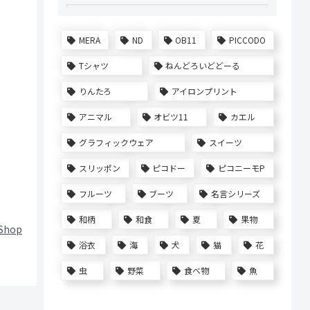
MERA
ND
OB11
PICCODO
Tシャツ
ねんどろいどどーる
りんたろ
アイロンプリント
アニマル
オビツ11
カエル
グラフィックウェア
スイーツ
スリッポン
ピコドー
ピコニーモP
フルーツ
ブーツ
名言シリーズ
和柄
和食
夏
果物
Shop
浴衣
海
犬
猫
花
虫
野菜
食べ物
魚