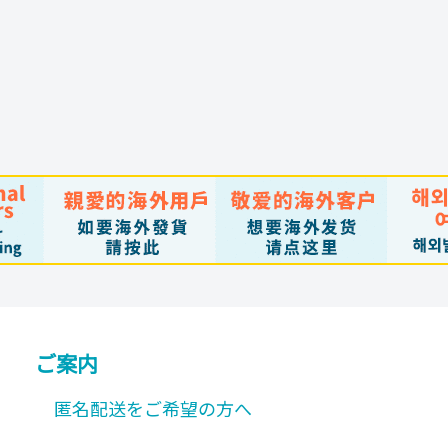
ョ
ン
は
商
品
ペ
ー
ジ
か
ら
選
ご案内
択
で
匿名配送をご希望の方へ
き