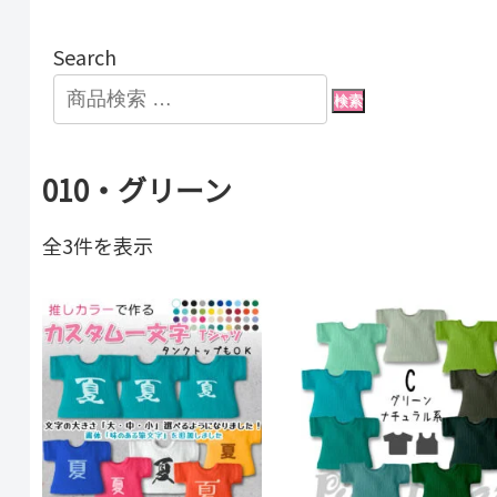
Search
検索
010・グリーン
人
全3件を表示
気
順