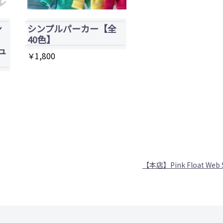
ン
シンプルパーカー【全
40色】
ュ
￥
1,800
こ
の
商
品
に
は
【本店】Pink Float Web 
複
数
の
バ