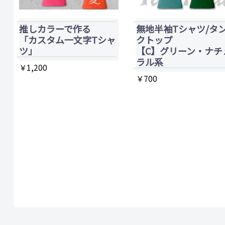
推しカラーで作る
無地半袖Tシャツ/タ
「カスタム一文字Tシャ
クトップ
ツ」
【C】グリーン・ナチ
ラル系
￥
1,200
￥
700
こ
の
商
品
に
は
複
数