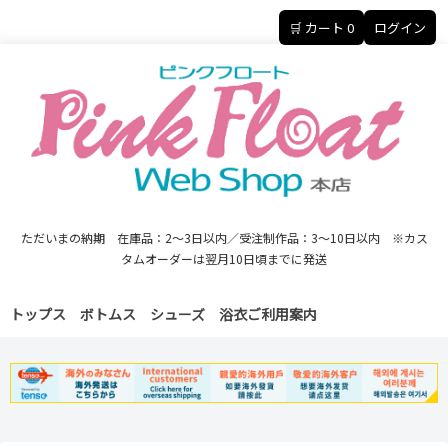
🛒 カート
0
ログイン
ただいまの納期 在庫品：2～3日以内／受注制作品：3～10日以内 ※カス
タムオーダーは翌月10日頃までに発送
トップス
ボトムス
シューズ
浴衣
ご利用案内